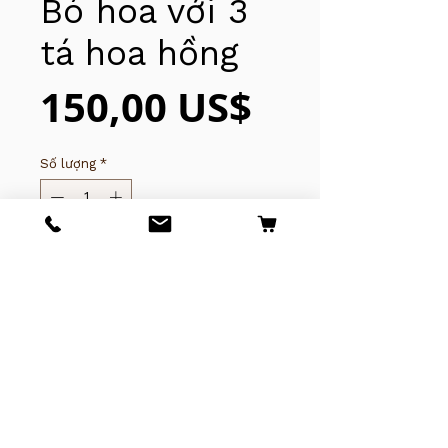
Bó hoa với 3
tá hoa hồng
Giá
150,00 US$
Số lượng
*
Thêm vào giỏ hàng
© 2025 của Tony Nguyễn. Thanh
Thủy Bảo lưu mọi quyền.
(619)281-7592
​​​​​​4243 University Ave,