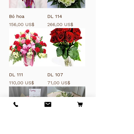
Bó hoa
DL 114
Giá
Giá
156,00 US$
266,00 US$
DL 111
DL 107
Giá
Giá
110,00 US$
71,00 US$
DL122
DL121