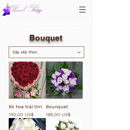
FREE
delivery within 5 circle miles all around
San Diego.
Outside the range TBD
Bouquet
Bó hoa trái tim
Bounquet
Giá
Giá
150,00 US$
186,00 US$