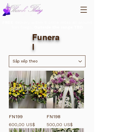
FREE
delivery within 5 circle miles all around
San Diego.
Outside the range TBD
Funera
l
FN199
FN198
Giá
Giá
600,00 US$
500,00 US$