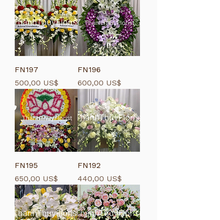
FN197
FN196
Giá
Giá
500,00 US$
600,00 US$
FN195
FN192
Giá
Giá
650,00 US$
440,00 US$