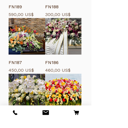
FN189
FN188
Giá
Giá
590,00 US$
300,00 US$
FN187
FN186
Giá
Giá
450,00 US$
460,00 US$
FN185
FN184
Giá
Giá
500,00 US$
500,00 US$