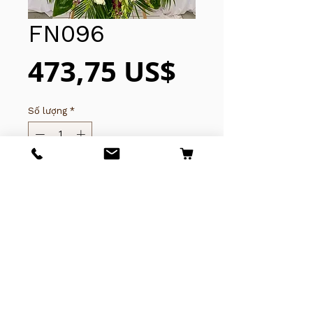
FN096
Giá
473,75 US$
Số lượng
*
Thêm vào giỏ hàng
© 2025 của Tony Nguyễn. Thanh
Thủy Bảo lưu mọi quyền.
(619)281-7592
​​​​​​4243 University Ave,
San Diego, CA 92105