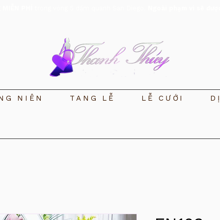
g
MIỄN PHÍ
trong vòng 5 dặm quanh San Diego.
Ngoài phạm vi sẽ đượ
NG NIÊN
TANG LỄ
LỄ CƯỚI
D