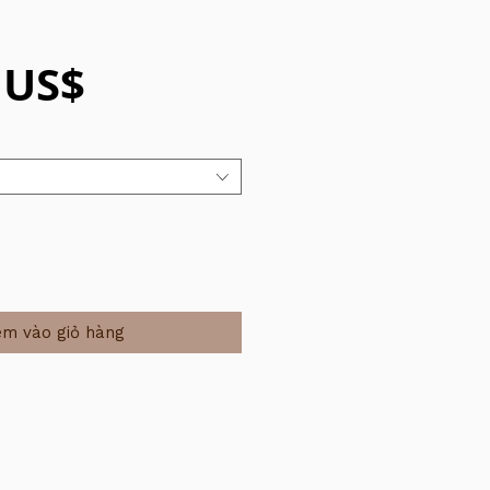
Giá
 US$
m vào giỏ hàng