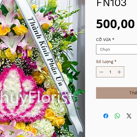
FN103
500,00
CỠ VỪA
*
Chọn
Số lượng
*
Thê