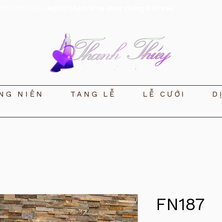
anh San Diego.
Ngoài phạm vi sẽ được thông báo sau.
NG NIÊN
TANG LỄ
LỄ CƯỚI
D
FN187