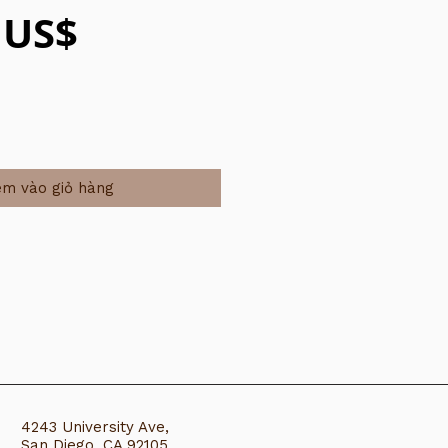
Giá
 US$
m vào giỏ hàng
​​​​​​4243 University Ave,
San Diego, CA 92105