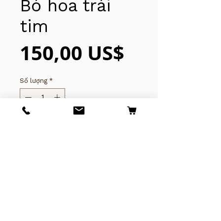
Bó hoa trái
tim
Giá
150,00 US$
Số lượng
*
Thêm vào giỏ hàng
© 2025 của Tony Nguyễn. Thanh
Thủy Bảo lưu mọi quyền.
(619)281-7592
​​​​​​4243 University Ave,