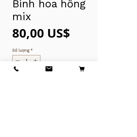
Bình hoa hồng
mix
Giá
80,00 US$
Số lượng
*
Thêm vào giỏ hàng
© 2025 của Tony Nguyễn. Thanh
Thủy Bảo lưu mọi quyền.
(619)281-7592
​​​​​​4243 University Ave,